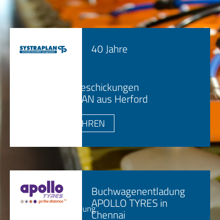
40 Jahre
40 Jahre
Buchwagenbeschickungen
von SYSTRPLAN aus Herford
MEHR ERFAHREN
Buchwagenentladung
APOLLO TYRES in
Buchwagenentladung
Chennai