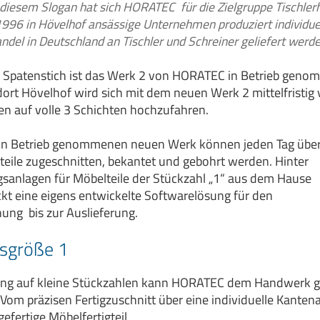
it diesem Slogan hat sich HORATEC für die Zielgruppe Tischl
 1996 in Hövelhof ansässige Unternehmen produziert individue
ndel in Deutschland an Tischler und Schreiner geliefert werde
 Spatenstich ist das Werk 2 von HORATEC in Betrieb geno
rt Hövelhof wird sich mit dem neuen Werk 2 mittelfristig ve
n auf volle 3 Schichten hochzufahren.
s in Betrieb genommenen neuen Werk können jeden Tag übe
ile zugeschnitten, bekantet und gebohrt werden. Hinter
gsanlagen für Möbelteile der Stückzahl „1“ aus dem Hause
eine eigens entwickelte Softwarelösung für den
ung bis zur Auslieferung.
osgröße 1
ung auf kleine Stückzahlen kann HORATEC dem Handwerk gen
 Vom präzisen Fertigzuschnitt über eine individuelle Kanten
fertige Möbelfertigteil.